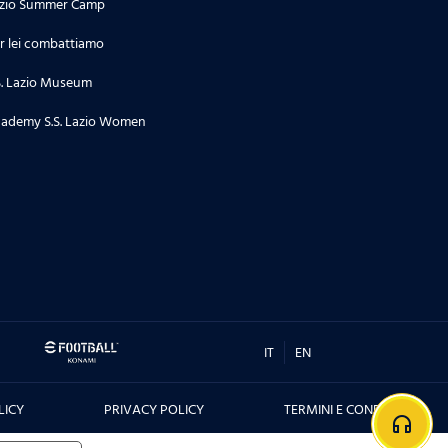
zio Summer Camp
r lei combattiamo
S. Lazio Museum
ademy S.S. Lazio Women
IT
EN
LICY
PRIVACY POLICY
TERMINI E CONDIZIONI
headphones