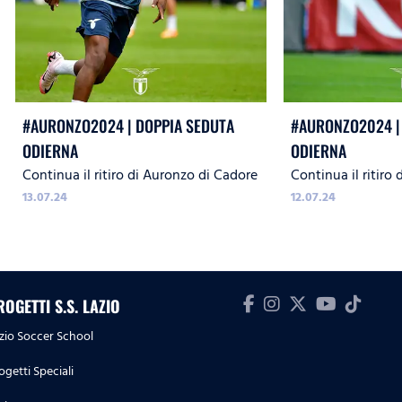
#AURONZO2024 | DOPPIA SEDUTA
#AURONZO2024 |
ODIERNA
ODIERNA
Continua il ritiro di Auronzo di Cadore
Continua il ritiro
13.07.24
12.07.24
ROGETTI S.S. LAZIO
zio Soccer School
ogetti Speciali