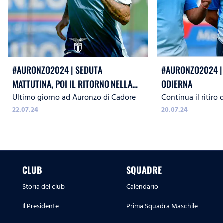
#AURONZO2024 | SEDUTA
#AURONZO2024 |
MATTUTINA, POI IL RITORNO NELLA
ODIERNA
Ultimo giorno ad Auronzo di Cadore
Continua il ritiro
CAPITALE
22.07.24
20.07.24
CLUB
SQUADRE
Storia del club
Calendario
Il Presidente
Prima Squadra Maschile