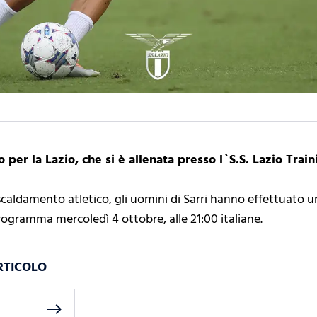
er la Lazio, che si è allenata presso l`S.S. Lazio Train
iscaldamento atletico, gli uomini di Sarri hanno effettuato u
 programma mercoledì 4 ottobre, alle 21:00 italiane.
RTICOLO
east