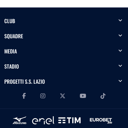
expand_more
CLUB
expand_more
SQUADRE
expand_more
MEDIA
expand_more
STADIO
expand_more
PROGETTI S.S. LAZIO