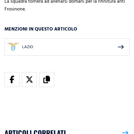
La squadra tornerà ad allenarsi domani per la rifinitura anti
Frosinone.
MENZIONI IN QUESTO ARTICOLO
east
LAZIO
ARTICOLI CORRELATI
east