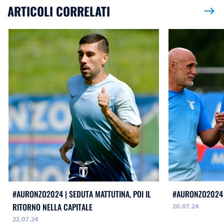
ARTICOLI CORRELATI
east
#AURONZO2024 | SEDUTA MATTUTINA, POI IL
#AURONZO2024 
20.07.24
RITORNO NELLA CAPITALE
22.07.24