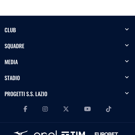
expand_more
CLUB
expand_more
SQUADRE
expand_more
MEDIA
expand_more
STADIO
expand_more
PROGETTI S.S. LAZIO