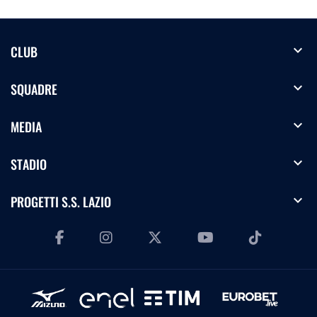
expand_more
CLUB
expand_more
SQUADRE
expand_more
MEDIA
expand_more
STADIO
expand_more
PROGETTI S.S. LAZIO