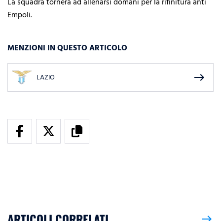
La squadra tornerà ad allenarsi domani per la rifinitura anti
Empoli.
MENZIONI IN QUESTO ARTICOLO
east
LAZIO
ARTICOLI CORRELATI
east