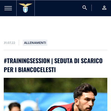
search
person
31.07.22
ALLENAMENTI
#TRAININGSESSION | SEDUTA DI SCARICO
PER I BIANCOCELESTI