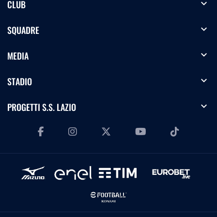
expand_more
CLUB
expand_more
SQUADRE
expand_more
MEDIA
expand_more
STADIO
expand_more
PROGETTI S.S. LAZIO