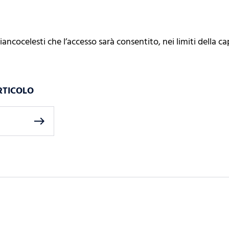
iancocelesti che l’accesso sarà consentito, nei limiti della ca
RTICOLO
east