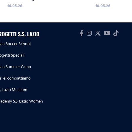
16.05.26
10.05.26
ROGETTI S.S. LAZIO
zio Soccer School
ogetti Speciali
zio Summer Camp
r lei combattiamo
S. Lazio Museum
ademy S.S. Lazio Women