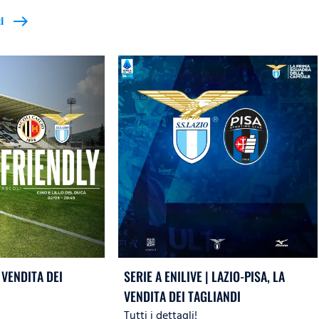
i
east
 VENDITA DEI
SERIE A ENILIVE | LAZIO-PISA, LA
VENDITA DEI TAGLIANDI
Tutti i dettagli!