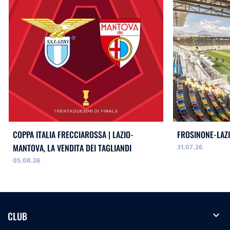
COPPA ITALIA FRECCIAROSSA | LAZIO-
FROSINONE-LAZI
31.07.26
MANTOVA, LA VENDITA DEI TAGLIANDI
05.08.26
expand_more
CLUB