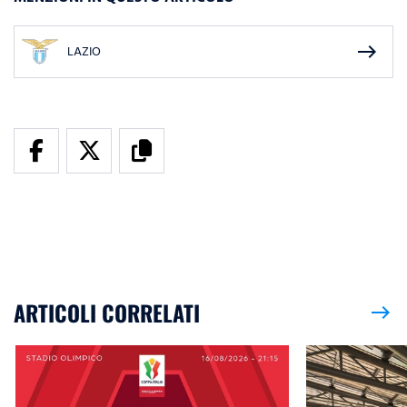
east
LAZIO
ARTICOLI CORRELATI
east