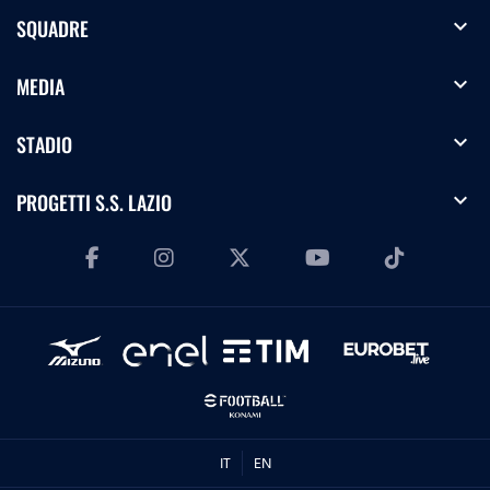
expand_more
SQUADRE
expand_more
MEDIA
expand_more
STADIO
expand_more
PROGETTI S.S. LAZIO
IT
EN