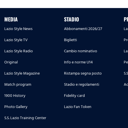
MEDIA
STADIO
P
Lazio Style News
Abbonamenti 2026/27
La
Lazio Style TV
Biglietti
Pr
Lazio Style Radio
Cambio nominativo
La
Original
Info e norme U14
Pe
Lazio Style Magazine
Ristampa segna posto
S.
Match program
Stadio e regolamenti
Ac
1900 History
Fidelity card
Photo Gallery
Lazio Fan Token
S.S. Lazio Training Center