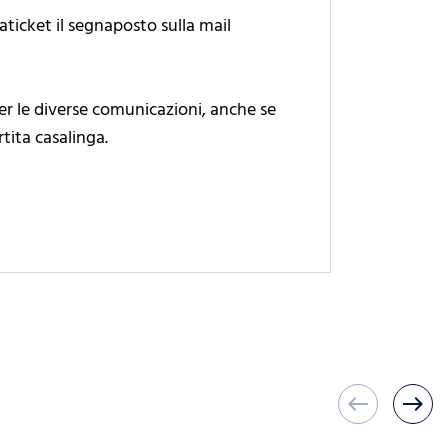
ticket il segnaposto sulla mail
 per le diverse comunicazioni, anche se
tita casalinga.
west
east