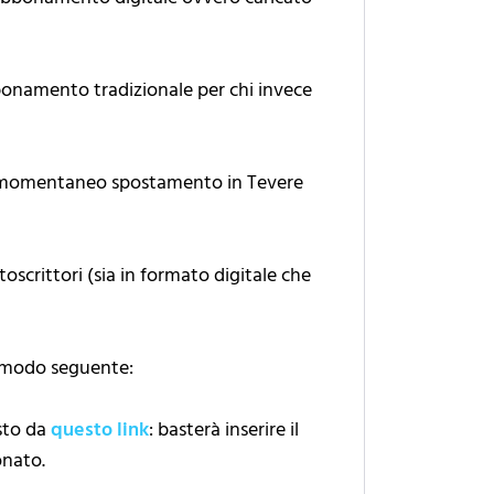
bbonamento tradizionale per chi invece
 il momentaneo spostamento in Tevere
oscrittori (sia in formato digitale che
l modo seguente:
sto da
questo link
: basterà inserire il
onato.