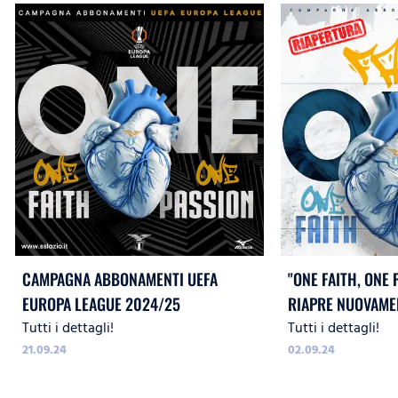
CAMPAGNA ABBONAMENTI UEFA
"ONE FAITH, ONE 
EUROPA LEAGUE 2024/25
RIAPRE NUOVAME
Tutti i dettagli!
Tutti i dettagli!
ABBONAMENTI
21.09.24
02.09.24