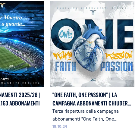
AMENTI 2025/26 |
"ONE FAITH, ONE PASSION" | LA
.163 ABBONAMENTI
CAMPAGNA ABBONAMENTI CHIUDERÀ
Terza riapertura della campagna
OGGI ALLE 23:59
abbonamenti "One Faith, One
Passion"
18.10.24