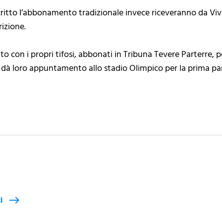
ritto l’abbonamento tradizionale invece riceveranno da Viva
rizione.
nto con i propri tifosi, abbonati in Tribuna Tevere Parterre,
e dà loro appuntamento allo stadio Olimpico per la prima par
i
east