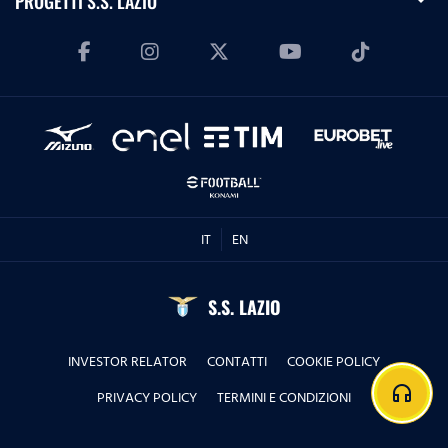
PROGETTI S.S. LAZIO
IT
EN
S.S. LAZIO
INVESTOR RELATOR
CONTATTI
COOKIE POLICY
headphones
PRIVACY POLICY
TERMINI E CONDIZIONI