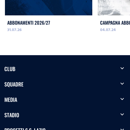
ABBONAMENTI 2026/27
CAMPAGNA ABB
31.07.26
04.07.24
expand_more
CLUB
expand_more
SQUADRE
expand_more
MEDIA
expand_more
STADIO
expand_more