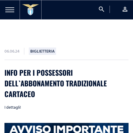
search
person
06.06.24
BIGLIETTERIA
INFO PER I POSSESSORI
DELL`ABBONAMENTO TRADIZIONALE
CARTACEO
I dettagli!