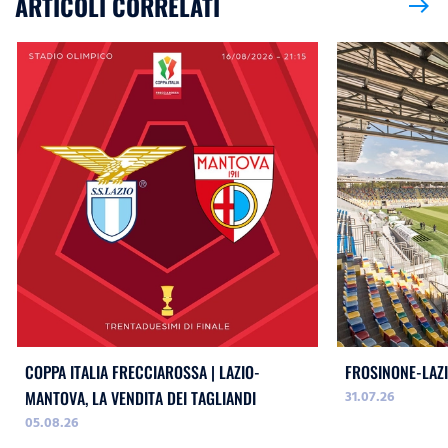
ARTICOLI CORRELATI
east
COPPA ITALIA FRECCIAROSSA | LAZIO-
FROSINONE-LAZI
31.07.26
MANTOVA, LA VENDITA DEI TAGLIANDI
05.08.26