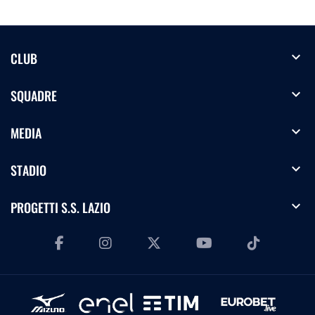
expand_more
CLUB
expand_more
SQUADRE
expand_more
MEDIA
expand_more
STADIO
expand_more
PROGETTI S.S. LAZIO