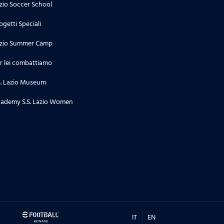
zio Soccer School
ogetti Speciali
zio Summer Camp
r lei combattiamo
S. Lazio Museum
ademy S.S. Lazio Women
IT
EN