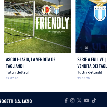
ASCOLI-LAZIO, LA VENDITA DEI
SERIE A ENILIVE |
TAGLIANDI
VENDITA DEI TAG
Tutti i dettagli!
Tutti i dettagli!
27.07.26
23.05.26
ROGETTI S.S. LAZIO