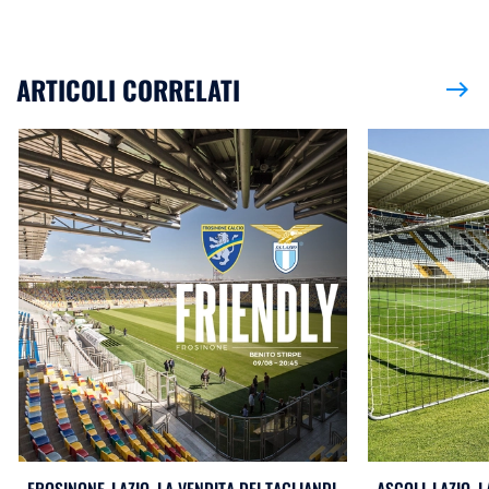
ARTICOLI CORRELATI
east