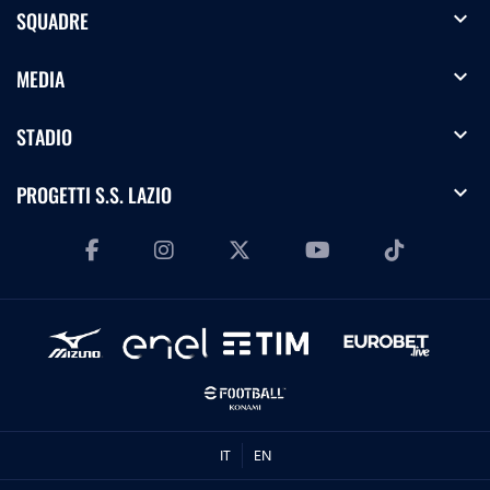
expand_more
SQUADRE
expand_more
MEDIA
expand_more
STADIO
expand_more
PROGETTI S.S. LAZIO
IT
EN