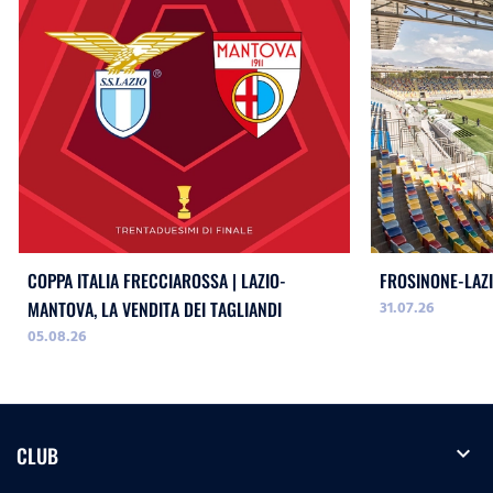
COPPA ITALIA FRECCIAROSSA | LAZIO-
FROSINONE-LAZI
31.07.26
MANTOVA, LA VENDITA DEI TAGLIANDI
05.08.26
expand_more
CLUB