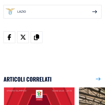
east
LAZIO
ARTICOLI CORRELATI
east