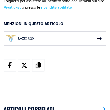
I biglietti per assistere all’incontro sono acquistabili sul sito
Vivaticket
o presso le
rivendite abilitate
.
MENZIONI IN QUESTO ARTICOLO
east
LAZIO U20
ARTICOLI CORRELATI
east