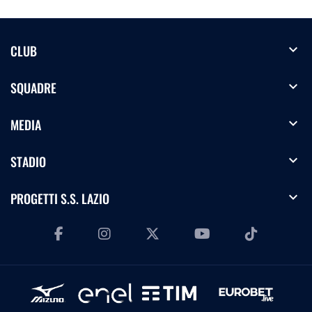
expand_more
CLUB
expand_more
SQUADRE
expand_more
MEDIA
expand_more
STADIO
expand_more
PROGETTI S.S. LAZIO