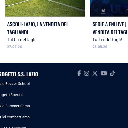
ASCOLI-LAZIO, LA VENDITA DEI
SERIE A ENILIVE |
TAGLIANDI
VENDITA DEI TAG
Tutti i dettagli!
Tutti i dettagli!
27.07.26
23.05.26
ROGETTI S.S. LAZIO
zio Soccer School
ogetti Speciali
zio Summer Camp
r lei combattiamo