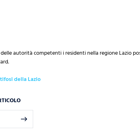
 delle autorità competenti i residenti nella regione Lazio po
card.
 tifosi della Lazio
RTICOLO
east