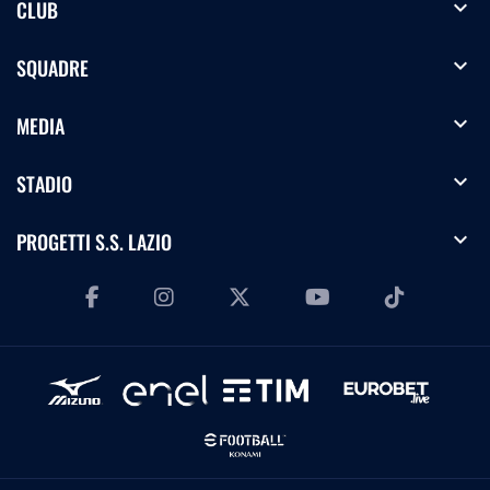
expand_more
CLUB
expand_more
SQUADRE
expand_more
MEDIA
expand_more
STADIO
expand_more
PROGETTI S.S. LAZIO