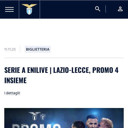
search
person
11.11.25
BIGLIETTERIA
SERIE A ENILIVE | LAZIO-LECCE, PROMO 4
INSIEME
I dettagli!