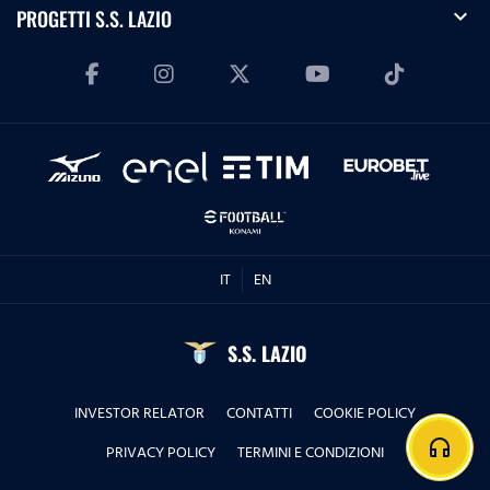
expand_more
PROGETTI S.S. LAZIO
IT
EN
S.S. LAZIO
INVESTOR RELATOR
CONTATTI
COOKIE POLICY
headphones
PRIVACY POLICY
TERMINI E CONDIZIONI