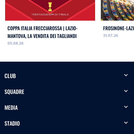
COPPA ITALIA FRECCIAROSSA | LAZIO-
FROSINONE-LAZI
31.07.26
MANTOVA, LA VENDITA DEI TAGLIANDI
05.08.26
expand_more
CLUB
expand_more
SQUADRE
expand_more
MEDIA
expand_more
STADIO