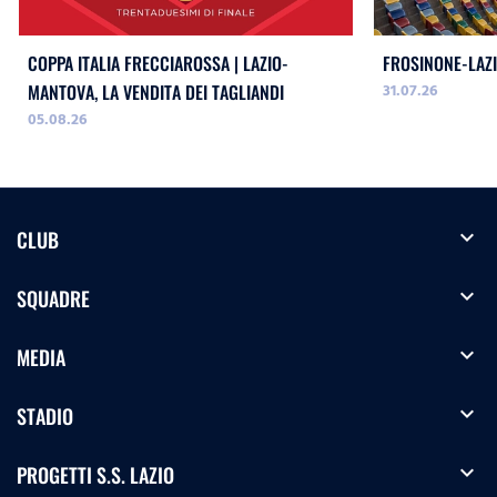
COPPA ITALIA FRECCIAROSSA | LAZIO-
FROSINONE-LAZI
31.07.26
MANTOVA, LA VENDITA DEI TAGLIANDI
05.08.26
expand_more
CLUB
expand_more
SQUADRE
expand_more
MEDIA
expand_more
STADIO
expand_more
PROGETTI S.S. LAZIO