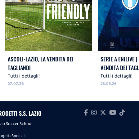
ASCOLI-LAZIO, LA VENDITA DEI
SERIE A ENILIVE |
TAGLIANDI
VENDITA DEI TAG
Tutti i dettagli!
Tutti i dettagli!
27.07.26
23.05.26
ROGETTI S.S. LAZIO
zio Soccer School
ogetti Speciali