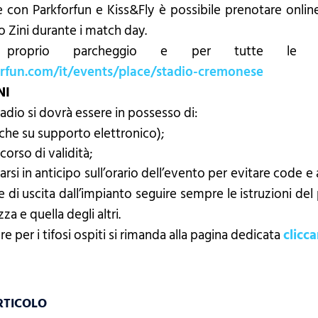
e con Parkforfun e Kiss&Fly è possibile prenotare online
o Zini durante i match day.
 proprio parcheggio e per tutte le in
rfun.com/it/events/place/stadio-cremonese
NI
adio si dovrà essere in possesso di:
anche su supporto elettronico);
orso di validità;
si in anticipo sull’orario dell’evento per evitare code e a
 di uscita dall’impianto seguire sempre le istruzioni del
za e quella degli altri.
ere per i tifosi ospiti si rimanda alla pagina dedicata
clicc
RTICOLO