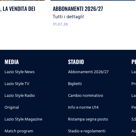
 LA VENDITA DEI
ABBONAMENTI 2026/27
Tutti i dettagli!
31.07.26
MEDIA
STADIO
P
Lazio Style News
Abbonamenti 2026/27
La
Lazio Style TV
Biglietti
Pr
Lazio Style Radio
Cambio nominativo
La
Original
Info e norme U14
Pe
Lazio Style Magazine
Ristampa segna posto
S.
Match program
Stadio e regolamenti
Ac