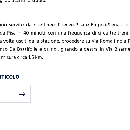
gi adiacenti lo stadio.
io servito da due linee: Firenze-Pisa e Empoli-Siena con 
da Pisa in 40 minuti, con una frequenza di circa tre treni og
una volta usciti dalla stazione, procedere su Via Roma fino a 
nto Da Battifolle e quindi, girando a destra in Via Bisarne
o misura circa 1,5 km.
RTICOLO
east