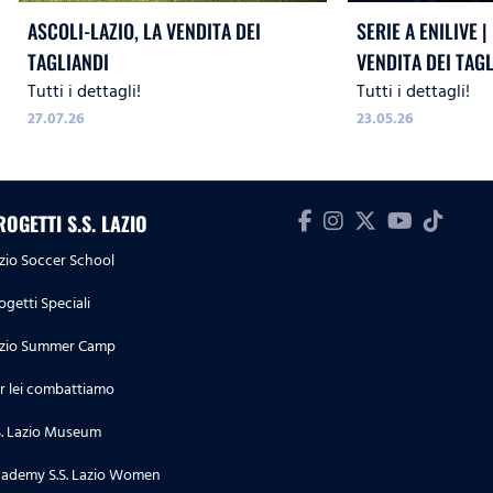
ASCOLI-LAZIO, LA VENDITA DEI
SERIE A ENILIVE |
TAGLIANDI
VENDITA DEI TAG
Tutti i dettagli!
Tutti i dettagli!
27.07.26
23.05.26
ROGETTI S.S. LAZIO
zio Soccer School
ogetti Speciali
zio Summer Camp
r lei combattiamo
S. Lazio Museum
ademy S.S. Lazio Women