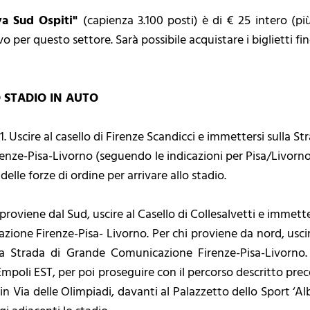
va Sud Ospiti"
(capienza 3.100 posti) è di € 25 intero (più
 per questo settore. Sarà possibile acquistare i biglietti fin
STADIO IN AUTO
cire al casello di Firenze Scandicci e immettersi sulla Str
e-Pisa-Livorno (seguendo le indicazioni per Pisa/Livorno). U
delle forze di ordine per arrivare allo stadio.
viene dal Sud, uscire al Casello di Collesalvetti e immetter
ione Firenze-Pisa- Livorno. Per chi proviene da nord, uscir
a Strada di Grande Comunicazione Firenze-Pisa-Livorno. 
 Empoli EST, per poi proseguire con il percorso descritto pr
o in Via delle Olimpiadi, davanti al Palazzetto dello Sport ‘A