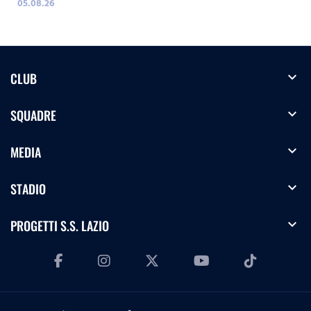
05.08.26
expand_more
CLUB
expand_more
SQUADRE
expand_more
MEDIA
expand_more
STADIO
expand_more
PROGETTI S.S. LAZIO