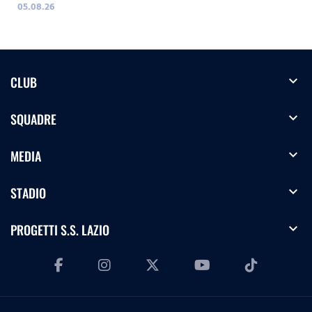
05.08.26
expand_more
CLUB
expand_more
SQUADRE
expand_more
MEDIA
expand_more
STADIO
expand_more
PROGETTI S.S. LAZIO