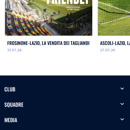
FROSINONE-LAZIO, LA VENDITA DEI TAGLIANDI
ASCOLI-LAZIO, L
31.07.26
27.07.26
expand_more
CLUB
expand_more
SQUADRE
expand_more
MEDIA