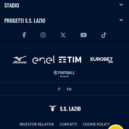
expand_more
STADIO
expand_more
PROGETTI S.S. LAZIO
IT
EN
S.S. LAZIO
INVESTOR RELATOR
CONTATTI
COOKIE POLICY