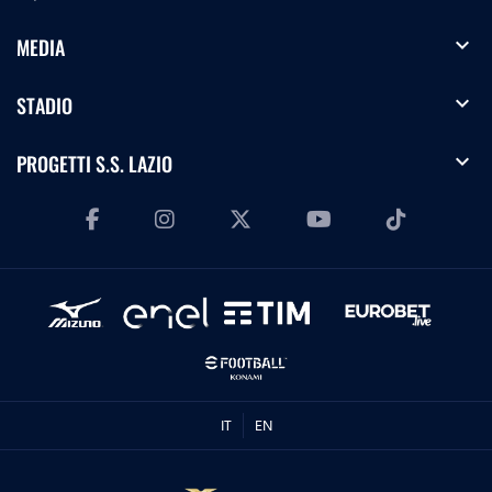
expand_more
MEDIA
expand_more
STADIO
expand_more
PROGETTI S.S. LAZIO
IT
EN