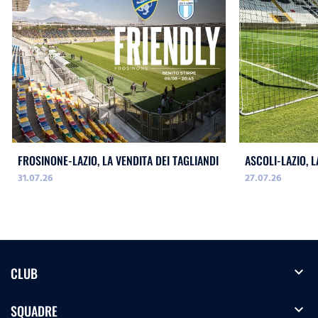
FROSINONE-LAZIO, LA VENDITA DEI TAGLIANDI
ASCOLI-LAZIO, L
31.07.26
27.07.26
expand_more
CLUB
expand_more
SQUADRE