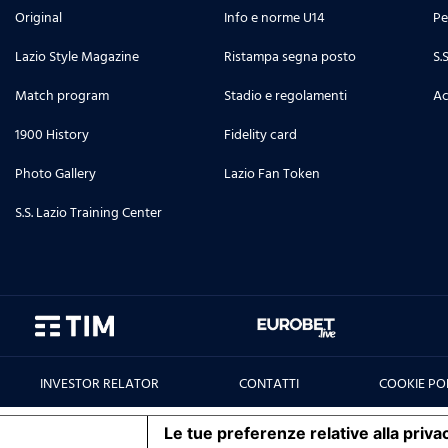
Original
Info e norme U14
Pe
Lazio Style Magazine
Ristampa segna posto
S.
Match program
Stadio e regolamenti
Ac
1900 History
Fidelity card
Photo Gallery
Lazio Fan Token
S.S. Lazio Training Center
INVESTOR RELATOR
CONTATTI
COOKIE PO
iva sulla raccolta
Le tue preferenze relative alla priva