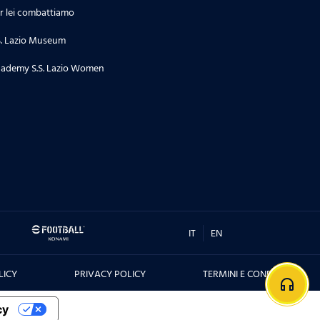
r lei combattiamo
S. Lazio Museum
ademy S.S. Lazio Women
IT
EN
LICY
PRIVACY POLICY
TERMINI E CONDIZIONI
headphones
cy