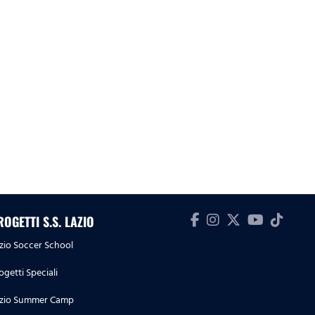
ROGETTI S.S. LAZIO
zio Soccer School
ogetti Speciali
zio Summer Camp