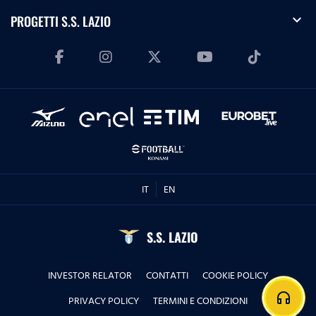
expand_more
PROGETTI S.S. LAZIO
IT
EN
S.S. LAZIO
INVESTOR RELATOR
CONTATTI
COOKIE POLICY
headphones
PRIVACY POLICY
TERMINI E CONDIZIONI