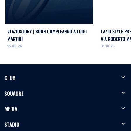
#LAZIOSTORY | BUON COMPLEANNO A LUIGI
LAZIO STYLE PR
MARTINI
VIA ROBERTO M
15.06.26
31.10.25
expand_more
CLUB
expand_more
SQUADRE
expand_more
MEDIA
expand_more
STADIO