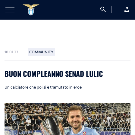
search
person
18.01.23
COMMUNITY
BUON COMPLEANNO SENAD LULIC
Un calciatore che poi si è tramutato in eroe.