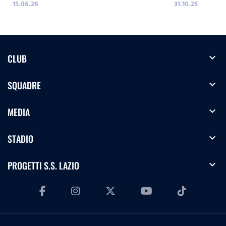
15.06.26
31.10.25
expand_more
CLUB
expand_more
SQUADRE
expand_more
MEDIA
expand_more
STADIO
expand_more
PROGETTI S.S. LAZIO