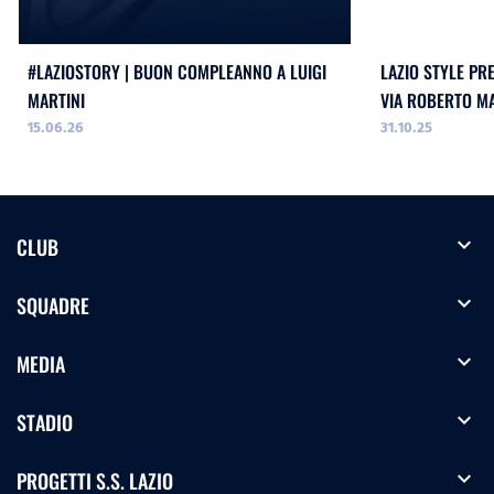
#LAZIOSTORY | BUON COMPLEANNO A LUIGI
LAZIO STYLE PR
MARTINI
VIA ROBERTO M
15.06.26
31.10.25
expand_more
CLUB
expand_more
SQUADRE
expand_more
MEDIA
expand_more
STADIO
expand_more
PROGETTI S.S. LAZIO