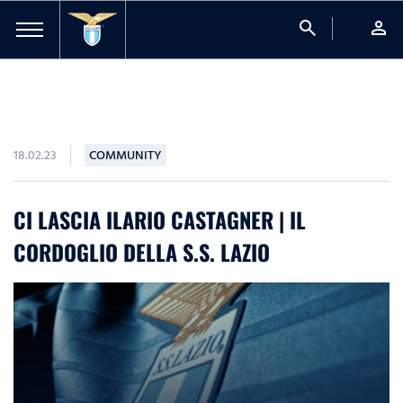
search
person
18.02.23
COMMUNITY
CI LASCIA ILARIO CASTAGNER | IL
CORDOGLIO DELLA S.S. LAZIO