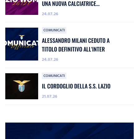
UNA NUOVA CALCIATRICE
BIANCOCELESTE
24.07.26
COMUNICATI
ALESSANDRO MILANI CEDUTO A
TITOLO DEFINITIVO ALL'INTER
24.07.26
COMUNICATI
IL CORDOGLIO DELLA S.S. LAZIO
21.07.26