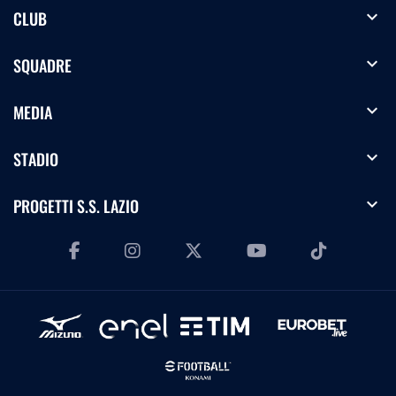
expand_more
CLUB
expand_more
SQUADRE
expand_more
MEDIA
expand_more
STADIO
expand_more
PROGETTI S.S. LAZIO