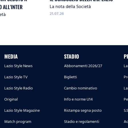
La nota della Società
O ALL'INTER
21.07.26
età
MEDIA
STADIO
P
Lazio Style News
Abbonamenti 2026/27
La
Lazio Style TV
Biglietti
Pr
Lazio Style Radio
Cambio nominativo
La
Original
Info e norme U14
Pe
Lazio Style Magazine
Ristampa segna posto
S.
Match program
Stadio e regolamenti
Ac