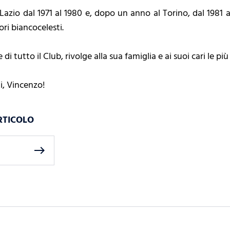
azio dal 1971 al 1980 e, dopo un anno al Torino, dal 1981 
ri biancocelesti.
 di tutto il Club, rivolge alla sua famiglia e ai suoi cari le p
, Vincenzo!
RTICOLO
east