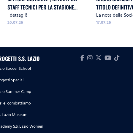
STAFF TECNICI PER LA STAGIONE
TITOLO DEFINITIV
I dettagli!
La nota della Soci
2026/27
20.07.26
17.07.26
ROGETTI S.S. LAZIO
zio Soccer School
ogetti Speciali
zio Summer Camp
r lei combattiamo
S. Lazio Museum
ademy S.S. Lazio Women