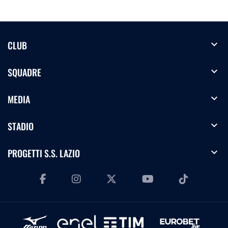
expand_more
CLUB
expand_more
SQUADRE
expand_more
MEDIA
expand_more
STADIO
expand_more
PROGETTI S.S. LAZIO