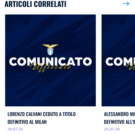
ARTICOLI CORRELATI
east
LORENZO CALVANI CEDUTO A TITOLO
ALESSANDRO MIL
DEFINITIVO AL MILAN
DEFINITIVO ALL'
29.07.26
24.07.26