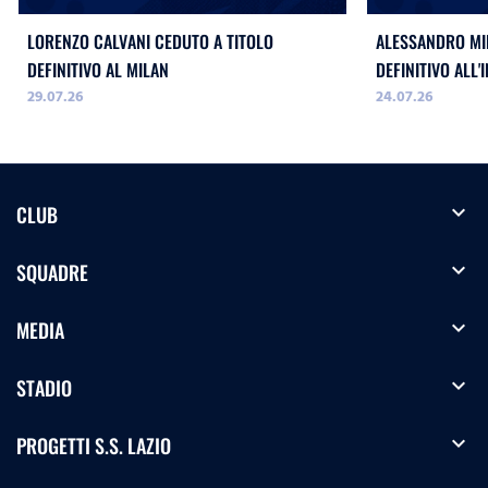
LORENZO CALVANI CEDUTO A TITOLO
ALESSANDRO MIL
DEFINITIVO AL MILAN
DEFINITIVO ALL'
29.07.26
24.07.26
expand_more
CLUB
expand_more
SQUADRE
expand_more
MEDIA
expand_more
STADIO
expand_more
PROGETTI S.S. LAZIO