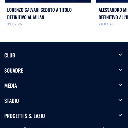
LORENZO CALVANI CEDUTO A TITOLO
ALESSANDRO MIL
DEFINITIVO AL MILAN
DEFINITIVO ALL'
29.07.26
24.07.26
expand_more
CLUB
expand_more
SQUADRE
expand_more
MEDIA
expand_more
STADIO
expand_more
PROGETTI S.S. LAZIO