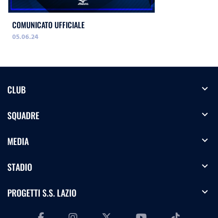
COMUNICATO UFFICIALE
05.06.24
expand_more
CLUB
expand_more
SQUADRE
expand_more
MEDIA
expand_more
STADIO
expand_more
PROGETTI S.S. LAZIO