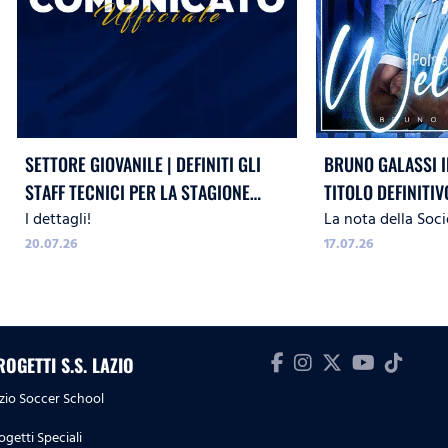
SETTORE GIOVANILE | DEFINITI GLI
BRUNO GALASSI I
STAFF TECNICI PER LA STAGIONE
TITOLO DEFINITIV
I dettagli!
La nota della Soci
2026/27
20.07.26
17.07.26
ROGETTI S.S. LAZIO
zio Soccer School
ogetti Speciali