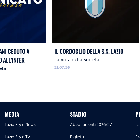
ANI CEDUTO A
IL CORDOGLIO DELLA S.S. LAZIO
La nota della Società
O ALL'INTER
21.07.26
età
MEDIA
STADIO
P
Lazio Style News
Abbonamenti 2026/27
La
Lazio Style TV
Biglietti
Pr