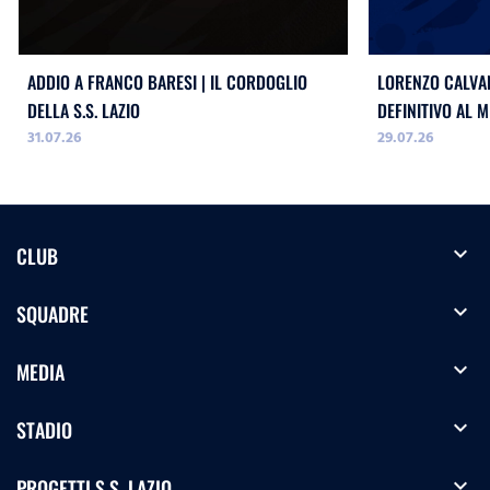
ADDIO A FRANCO BARESI | IL CORDOGLIO
LORENZO CALVAN
DELLA S.S. LAZIO
DEFINITIVO AL M
31.07.26
29.07.26
expand_more
CLUB
expand_more
SQUADRE
expand_more
MEDIA
expand_more
STADIO
expand_more
PROGETTI S.S. LAZIO