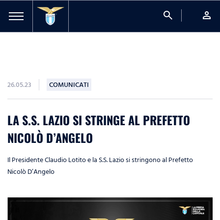
search
person
26.05.23
COMUNICATI
LA S.S. LAZIO SI STRINGE AL PREFETTO
NICOLÒ D’ANGELO
Il Presidente Claudio Lotito e la S.S. Lazio si stringono al Prefetto
Nicolò D’Angelo