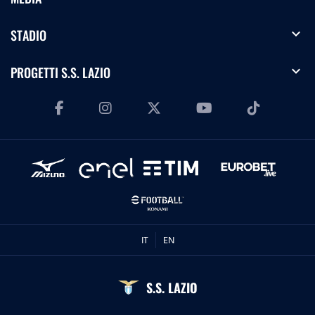
expand_more
STADIO
expand_more
PROGETTI S.S. LAZIO
IT
EN
S.S. LAZIO