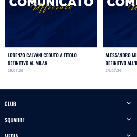
LORENZO CALVANI CEDUTO A TITOLO
ALESSANDRO MIL
DEFINITIVO AL MILAN
DEFINITIVO ALL'
29.07.26
24.07.26
expand_more
CLUB
expand_more
SQUADRE
expand_more
MEDIA