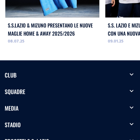
S.S.LAZIO & MIZUNO PRESENTANO LE NUOVE
S.S. LAZIO E MI
MAGLIE HOME & AWAY 2025/2026
CON UNA NUOVA
08.07.25
09.01.25
RETRO`
expand_more
CLUB
expand_more
SQUADRE
expand_more
MEDIA
expand_more
STADIO