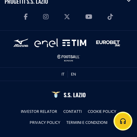
expand_more
PROGETTI S.S. LAZIO
IT
EN
S.S. LAZIO
INVESTOR RELATOR
CONTATTI
COOKIE POLICY
headphones
PRIVACY POLICY
TERMINI E CONDIZIONI