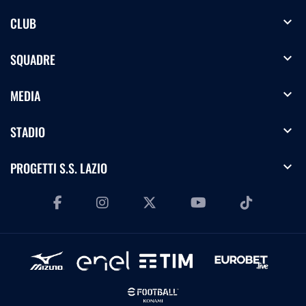
expand_more
CLUB
expand_more
SQUADRE
expand_more
MEDIA
expand_more
STADIO
expand_more
PROGETTI S.S. LAZIO