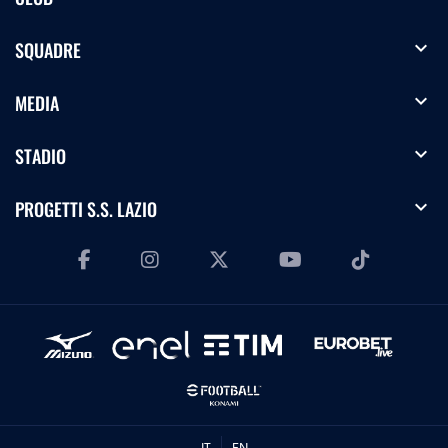
expand_more
SQUADRE
expand_more
MEDIA
expand_more
STADIO
expand_more
PROGETTI S.S. LAZIO
IT
EN