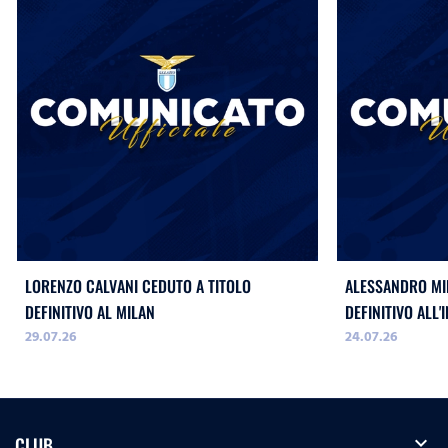
LORENZO CALVANI CEDUTO A TITOLO
ALESSANDRO MIL
DEFINITIVO AL MILAN
DEFINITIVO ALL'
29.07.26
24.07.26
expand_more
CLUB