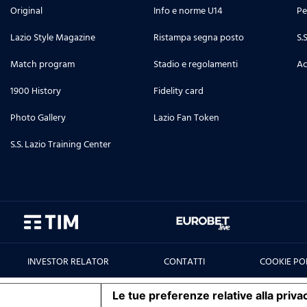
Original
Info e norme U14
Pe
Lazio Style Magazine
Ristampa segna posto
S.
Match program
Stadio e regolamenti
Ac
1900 History
Fidelity card
Photo Gallery
Lazio Fan Token
S.S. Lazio Training Center
INVESTOR RELATOR
CONTATTI
COOKIE PO
iva sulla raccolta
Le tue preferenze relative alla priva