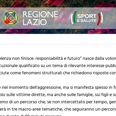
enza non finisce: responsabilità e futuro” nasce dalla volon
zionale qualificato su un tema di rilevante interesse pubbli
sciute come fenomeni strutturali che richiedono risposte con
ce nel momento dell’aggressione, ma si manifesta spesso in 
 sulle vittime dirette, ma anche sulle famiglie, sui figli e sul
remo di un percorso che, se non intercettato per tempo, gener
colerà in tre macro-aree tematiche, che seguiranno un percor