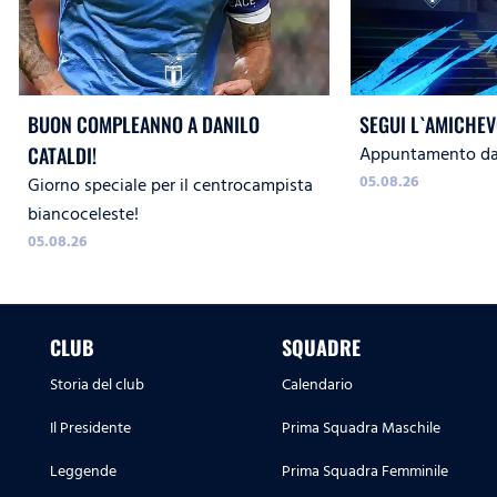
BUON COMPLEANNO A DANILO
SEGUI L`AMICHEV
Appuntamento dal
CATALDI!
05.08.26
Giorno speciale per il centrocampista
biancoceleste!
05.08.26
CLUB
SQUADRE
Storia del club
Calendario
Il Presidente
Prima Squadra Maschile
Leggende
Prima Squadra Femminile