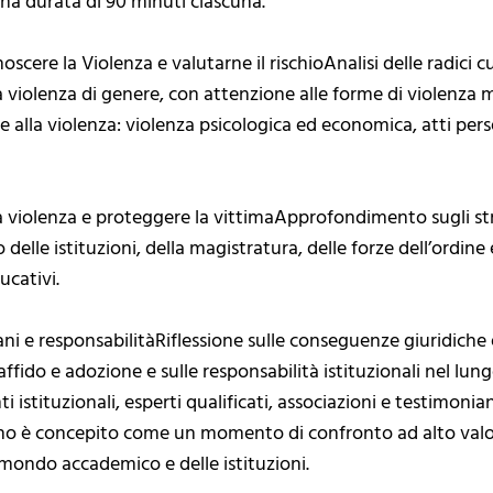
na durata di 90 minuti ciascuna.
scere la Violenza e valutarne il rischioAnalisi delle radici cul
a violenza di genere, con attenzione alle forme di violenza 
 alla violenza: violenza psicologica ed economica, atti per
la violenza e proteggere la vittimaApprofondimento sugli str
 delle istituzioni, della magistratura, delle forze dell’ordine
ucativi.
ni e responsabilitàRiflessione sulle conseguenze giuridiche e
i affido e adozione e sulle responsabilità istituzionali nel l
i istituzionali, esperti qualificati, associazioni e testimon
gno è concepito come un momento di confronto ad alto valore 
mondo accademico e delle istituzioni.