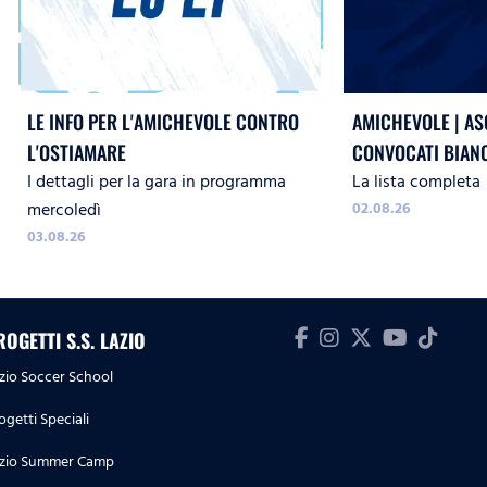
LE INFO PER L'AMICHEVOLE CONTRO
AMICHEVOLE | ASC
L'OSTIAMARE
CONVOCATI BIAN
I dettagli per la gara in programma
La lista completa
mercoledì
02.08.26
03.08.26
ROGETTI S.S. LAZIO
zio Soccer School
ogetti Speciali
zio Summer Camp