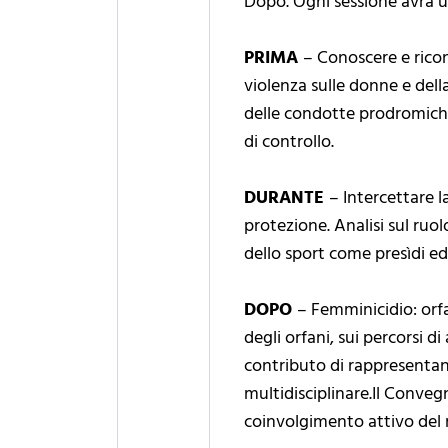
Dopo. Ogni sessione avrà u
PRIMA
– Conoscere e ricono
violenza sulle donne e dell
delle condotte prodromiche
di controllo.
DURANTE
– Intercettare 
protezione. Analisi sul ruolo
dello sport come presìdi ed
DOPO
– Femminicidio: orfa
degli orfani, sui percorsi d
contributo di rappresentant
multidisciplinare.Il Conve
coinvolgimento attivo del 