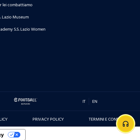
r lei combattiamo
S. Lazio Museum
ademy S.S. Lazio Women
IT
EN
LICY
PRIVACY POLICY
TERMINI E CONDIZIONI
headphones
cy