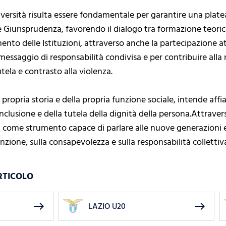
versità risulta essere fondamentale per garantire una platea 
 e Giurisprudenza, favorendo il dialogo tra formazione teoric
ento delle Istituzioni, attraverso anche la partecipazione 
 messaggio di responsabilità condivisa e per contribuire alla r
tela e contrasto alla violenza.
la propria storia e della propria funzione sociale, intende aff
l’inclusione e della tutela della dignità della persona.Attrav
 come strumento capace di parlare alle nuove generazioni e 
nzione, sulla consapevolezza e sulla responsabilità collettiv
RTICOLO
east
east
LAZIO U20