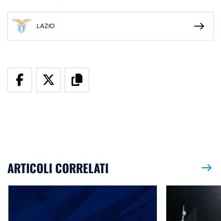
east
LAZIO
ARTICOLI CORRELATI
east