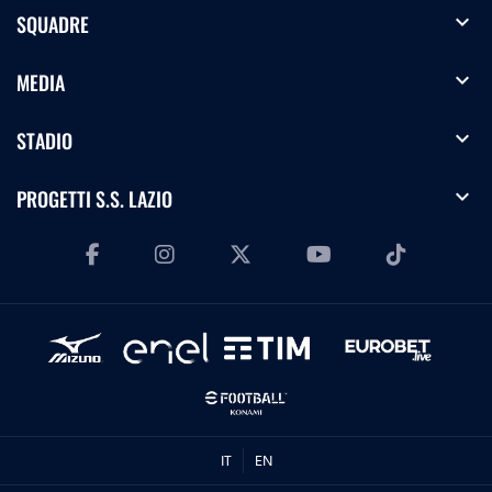
expand_more
SQUADRE
expand_more
MEDIA
expand_more
STADIO
expand_more
PROGETTI S.S. LAZIO
IT
EN