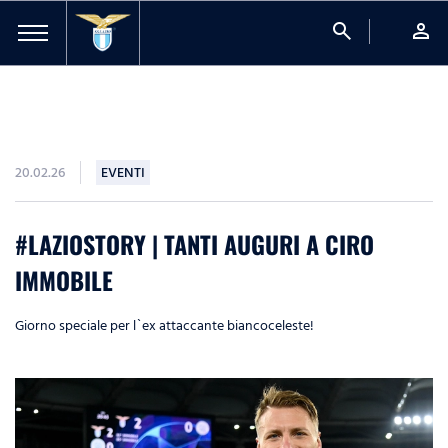
search
person
20.02.26
EVENTI
#LAZIOSTORY | TANTI AUGURI A CIRO
IMMOBILE
Giorno speciale per l`ex attaccante biancoceleste!