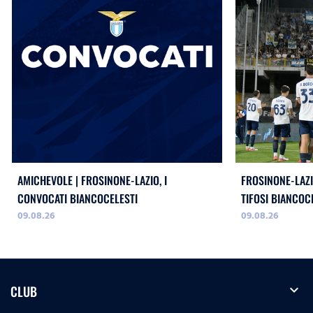
AMICHEVOLE | FROSINONE-LAZIO, I
FROSINONE-LAZI
CONVOCATI BIANCOCELESTI
TIFOSI BIANCOC
09.08.26
09.08.26
expand_more
CLUB