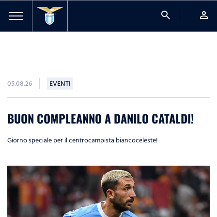
search
person
05.08.26
EVENTI
BUON COMPLEANNO A DANILO CATALDI!
Giorno speciale per il centrocampista biancoceleste!