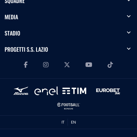
expand_more
SQUADRE
expand_more
MEDIA
expand_more
STADIO
expand_more
PROGETTI S.S. LAZIO
IT
EN