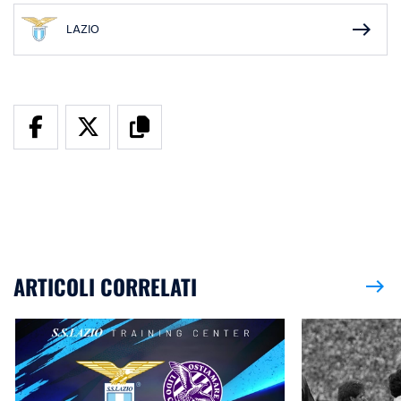
east
LAZIO
ARTICOLI CORRELATI
east