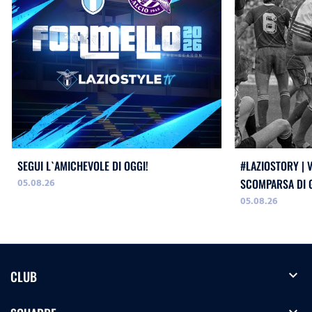
SEGUI L`AMICHEVOLE DI OGGI!
#LAZIOSTORY | 
05.08.26
SCOMPARSA DI G
05.08.26
expand_more
CLUB