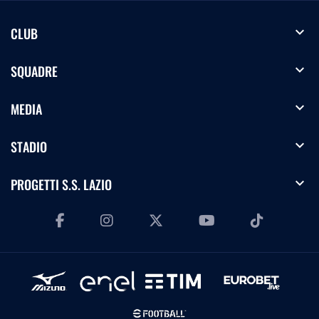
expand_more
CLUB
expand_more
SQUADRE
expand_more
MEDIA
expand_more
STADIO
expand_more
PROGETTI S.S. LAZIO