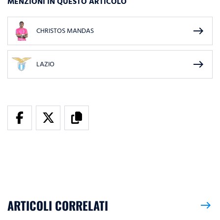
MENZIONI IN QUESTO ARTICOLO
east
CHRISTOS MANDAS
east
LAZIO
ARTICOLI CORRELATI
east