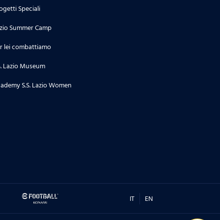
ogetti Speciali
zio Summer Camp
r lei combattiamo
S. Lazio Museum
ademy S.S. Lazio Women
IT
EN