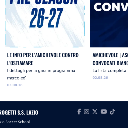
LE INFO PER L'AMICHEVOLE CONTRO
AMICHEVOLE | ASC
L'OSTIAMARE
CONVOCATI BIAN
I dettagli per la gara in programma
La lista completa
mercoledì
02.08.26
03.08.26
ROGETTI S.S. LAZIO
zio Soccer School