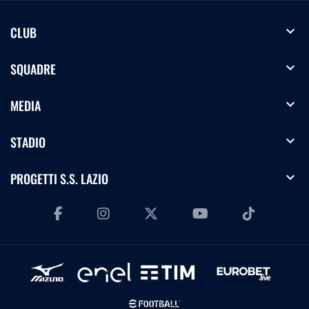
expand_more
CLUB
expand_more
SQUADRE
expand_more
MEDIA
expand_more
STADIO
expand_more
PROGETTI S.S. LAZIO