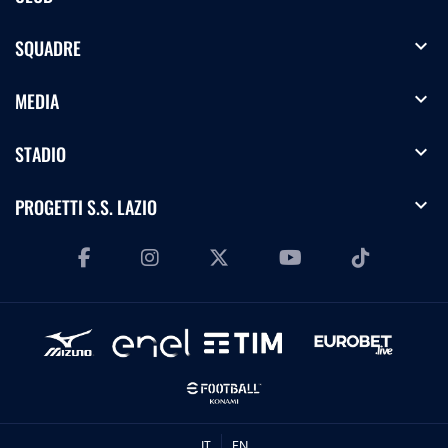
expand_more
SQUADRE
expand_more
MEDIA
expand_more
STADIO
expand_more
PROGETTI S.S. LAZIO
IT
EN