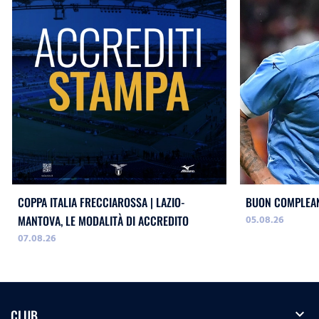
COPPA ITALIA FRECCIAROSSA | LAZIO-
BUON COMPLEAN
05.08.26
MANTOVA, LE MODALITÀ DI ACCREDITO
07.08.26
expand_more
CLUB