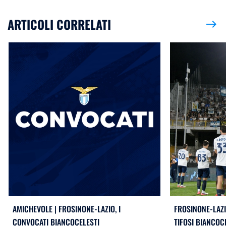
ARTICOLI CORRELATI
east
AMICHEVOLE | FROSINONE-LAZIO, I
FROSINONE-LAZI
CONVOCATI BIANCOCELESTI
TIFOSI BIANCOC