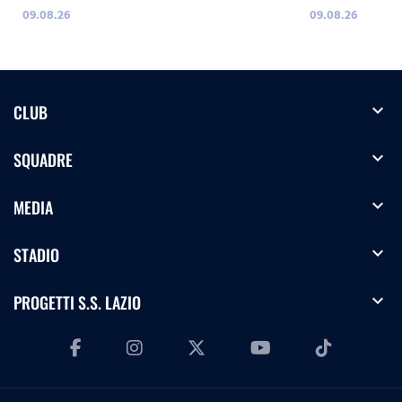
09.08.26
09.08.26
expand_more
CLUB
expand_more
SQUADRE
expand_more
MEDIA
expand_more
STADIO
expand_more
PROGETTI S.S. LAZIO