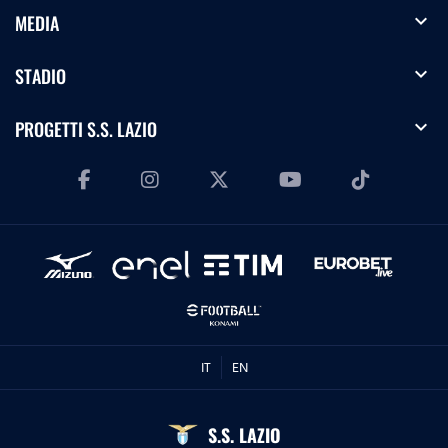
expand_more
MEDIA
expand_more
STADIO
expand_more
PROGETTI S.S. LAZIO
IT
EN
S.S. LAZIO