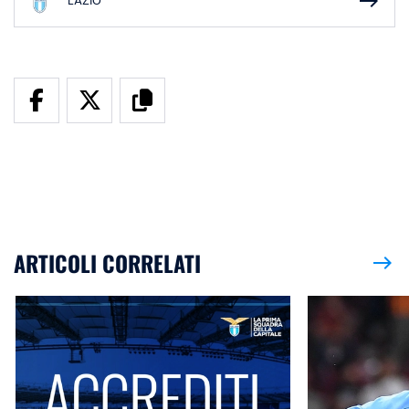
east
LAZIO
ARTICOLI CORRELATI
east