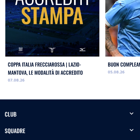
COPPA ITALIA FRECCIAROSSA | LAZIO-
BUON COMPLEAN
05.08.26
MANTOVA, LE MODALITÀ DI ACCREDITO
07.08.26
expand_more
CLUB
expand_more
SQUADRE